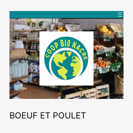
Aller
au
contenu
BOEUF ET POULET