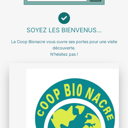
dans
le
site
SOYEZ LES BIENVENUS…
La Coop Bionacre vous ouvre ses portes pour une visite
découverte.
N’hésitez pas !