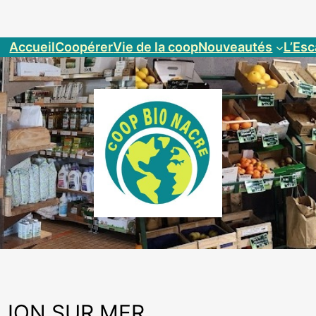
Accueil
Coopérer
Vie de la coop
Nouveautés
L’Esc
 LION SUR MER