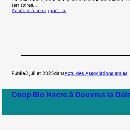
territoires…
Accéder à ce rapport ici.
Publié
3 juillet 2025
dans
Actu des Associations amies
Coop Bio Nacre à Douvres la Dél